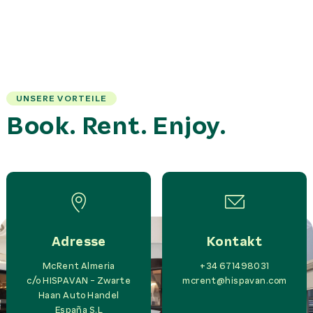
UNSERE VORTEILE
Book. Rent. Enjoy.
Adresse
Kontakt
McRent Almeria
+34 671498031
c/o
HISPAVAN - Zwarte
mcrent@hispavan.com
Haan Auto Handel
España S.L