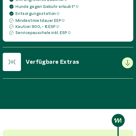
Hunde gegen Gebühr erlaubt*
Entsorgungsstation
Mindestmietdauer ESP
Kaution 900,- € ESP
Servicepauschale inkl. ESP
Verfügbare Extras
PREIS IN
EUR
PRO
Basispaket
0,00 €
Miete
Bettset pro Person
60,00 €
Miete
CAMA SUPLETORIA DE