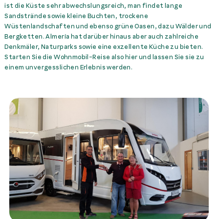
ist die Küste sehr abwechslungsreich, man findet lange
McRent Campervan Katalonien
Almeria 1-4 P.
299,00 €
Miete
Sandstrände sowie kleine Buchten, trockene
McRent Gijon
Wüstenlandschaften und ebenso grüne Oasen, dazu Wälder und
Trans. Flughafen
Bergketten. Almería hat darüber hinaus aber auch zahlreiche
Alicante-> McRent
Denkmäler, Naturparks sowie eine exzellente Küche zu bieten.
Almeria 5-6 P.
584,00 €
Miete
Starten Sie die Wohnmobil-Reise also hier und lassen Sie sie zu
einem unvergesslichen Erlebnis werden.
Trans. Flughafen Almeria
-> McRent Almeria 1-4 P.
114,00 €
Miete
Trans. Flughafen Almeria
-> McRent Almeria 5-6 P.
219,00 €
Miete
Trans. Flughafen Murcia
-> McRent Almeria 1-4 P.
159,00 €
Miete
Trans. Flughafen Murcia
-> McRent Almeria 5-6 P.
294,00 €
Miete
Trans. McRent Almeria ->