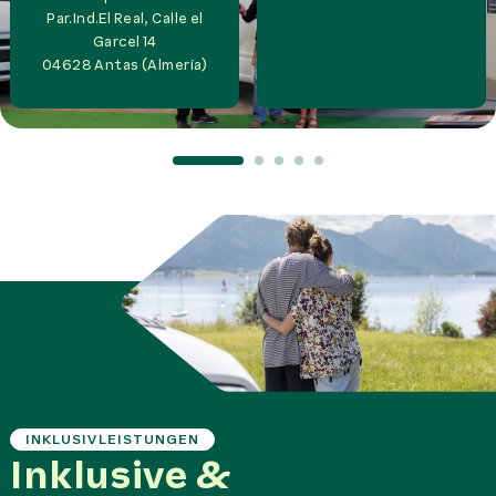
Par.Ind.El Real, Calle el
Garcel 14
04628
Antas (Almería)
INKLUSIVLEISTUNGEN
Inklusive &