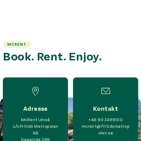
MCRENT
Book. Rent. Enjoy.
Adresse
Kontakt
McRent Umeå
+46 90 3496100
c/o
Fritids Metropolen
mcrent@fritidsmetrop
AB
olen.se
Degernäs 265