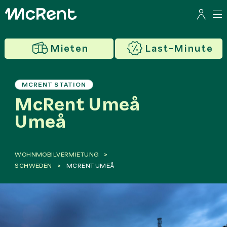
Mieten
Last-Minute
MCRENT STATION
McRent Umeå
Umeå
WOHNMOBILVERMIETUNG
SCHWEDEN
MCRENT UMEÅ