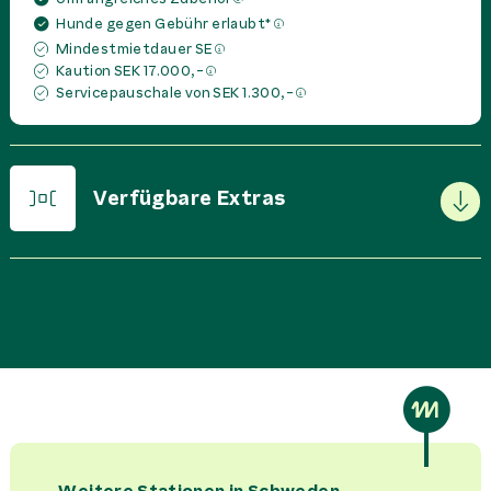
Hunde gegen Gebühr erlaubt*
Mindestmietdauer SE
Kaution SEK 17.000,-
Servicepauschale von SEK 1.300,-
Verfügbare Extras
PREIS IN
SEK
PRO
Basispaket
0,00 SEK
Miete
Bettset pro Person
550,00 SEK
Miete
Campingset
0,00 SEK
Miete
Weitere Stationen in
Schweden