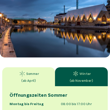
Sommer
Winter
(
ab April
)
(
ab November
)
Öffnungszeiten
Sommer
Montag bis Freitag
08:00 bis 17:00
Uhr