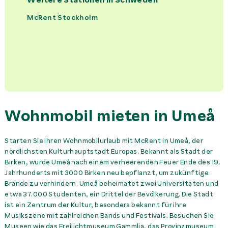
Fahrradträger
0,00 SEK
Miete
McRent Stockholm
Handtuchset pro Person
200,00 SEK
Miete
Kindersitz
350,00 SEK
Miete
Küchenset
390,00 SEK
Miete
Wohnmobil mieten in Umeå
Mautgebühren SWE &
NOR
60,00 SEK
Tag
Starten Sie Ihren Wohnmobilurlaub mit McRent in Umeå, der
nördlichsten Kulturhauptstadt Europas. Bekannt als Stadt der
Navigationssystem
80,00 SEK
Tag
Birken, wurde Umeå nach einem verheerenden Feuer Ende des 19.
Jahrhunderts mit 3000 Birken neu bepflanzt, um zukünftige
Sitzerhöhung
200,00 SEK
Miete
Brände zu verhindern. Umeå beheimatet zwei Universitäten und
etwa 37.000 Studenten, ein Drittel der Bevölkerung. Die Stadt
ist ein Zentrum der Kultur, besonders bekannt für ihre
Winterservice
900,00 SEK
Miete
Musikszene mit zahlreichen Bands und Festivals. Besuchen Sie
Museen wie das Freilichtmuseum Gammlia, das Provinzmuseum