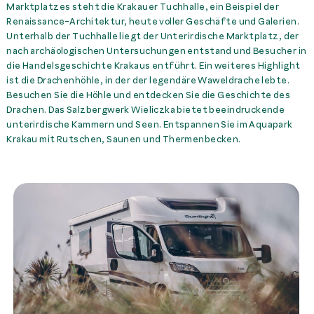
Transfer Bahnhof Krakow
Marktplatzes steht die Krakauer Tuchhalle, ein Beispiel der
Glowny - > McRent
Renaissance-Architektur, heute voller Geschäfte und Galerien.
Krakau
175,00 PLN
Miete
Unterhalb der Tuchhalle liegt der Unterirdische Marktplatz, der
nach archäologischen Untersuchungen entstand und Besucher in
die Handelsgeschichte Krakaus entführt. Ein weiteres Highlight
Transfer Flughafen KRK
ist die Drachenhöhle, in der der legendäre Waweldrache lebte.
- > McRent Krakau
225,00 PLN
Miete
Besuchen Sie die Höhle und entdecken Sie die Geschichte des
Drachen. Das Salzbergwerk Wieliczka bietet beeindruckende
Transfer Flughafenhotel
unterirdische Kammern und Seen. Entspannen Sie im Aquapark
KRK -> McRent Krakau
225,00 PLN
Miete
Krakau mit Rutschen, Saunen und Thermenbecken.
Transfer McRent Krakau
-> Bahnhof Krakow
Glowny
175,00 PLN
Miete
Transfer McRent Krakau
-> Flughafen KRK
225,00 PLN
Miete
Transfer McRent Krakau
-> Flughafenhotel KRK
225,00 PLN
Miete