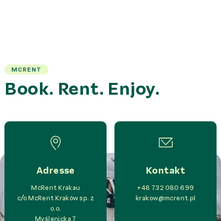
MCRENT
Book. Rent. Enjoy.
Adresse
Kontakt
McRent Krakau
+48 732 080 699
c/o
McRent Krakòw sp. z
krakow@mcrent.pl
o.o.
Myślenicka 7