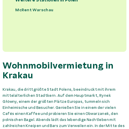
McRent Warschau
Campingset
295,00 PLN
Miete
Fahrradträger
0,00 PLN
Miete
Handtuchset pro Person
95,00 PLN
Miete
Haustiermitnahme
0,00 PLN
Miete
Wohnmobilvermietung in
Krakau
Kindersitz
150,00 PLN
Miete
Klimaanlage 230v
60,00 PLN
Tag
Krakau, die drittgrößte Stadt Polens, beeindruckt mit ihrem
mittelalterlichen Stadtkern. Auf dem Hauptmarkt, Rynek
Główny, einem der größten Plätze Europas, tummeln sich
Küchenset
195,00 PLN
Miete
Einheimische und Besucher. Genießen Sie in einem der vielen
Cafés einen Kaffee und probieren Sie einen Obwarzanek, den
Sitzerhöhung
75,00 PLN
Miete
polnischen Bagel. Abends lädt das lebendige Nachtleben mit
zahlreichen Kneipen und Bars zum Verweilen ein. In der Mitte des