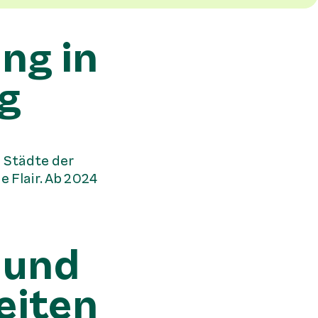
ng in
ig
n Städte der
e Flair. Ab 2024
 und
eiten