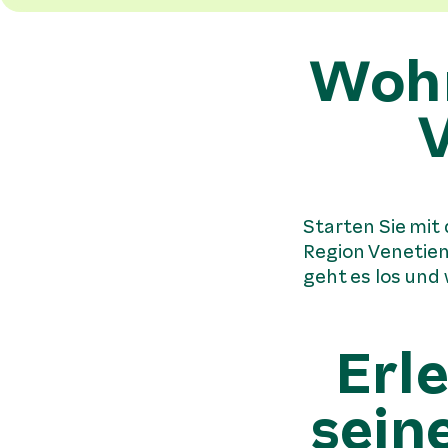
Wohn
V
Starten Sie mit
Region Venetien 
geht es los und
Erl
sein