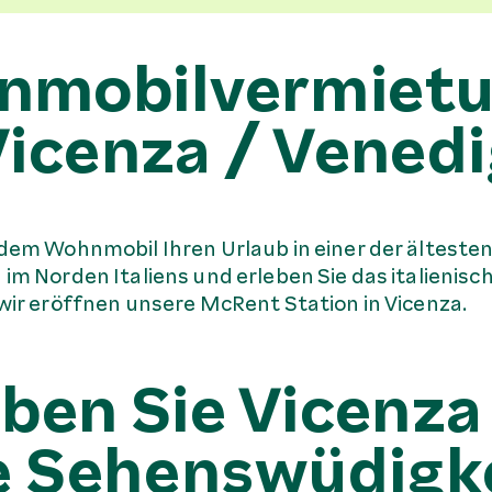
mobilvermietu
icenza / Vened
 dem Wohnmobil Ihren Urlaub in einer der älteste
im Norden Italiens und erleben Sie das italienisch
 wir eröffnen unsere McRent Station in Vicenza.
eben Sie Vicenza
e Sehenswüdigk