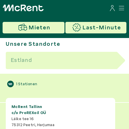
Mieten
Last-Minute
Unsere Standorte
1
Stationen
McRent Tallinn
c/o
ProREXoil OÜ
Läike tee 16
75312
Peetri, Harjumaa