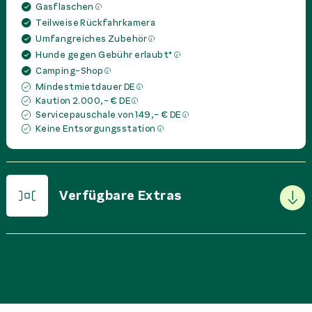
Gasflaschen
Teilweise Rückfahrkamera
Umfangreiches Zubehör
Hunde gegen Gebühr erlaubt*
Camping-Shop
Mindestmietdauer DE
Kaution 2.000,- € DE
Servicepauschale von 149,- € DE
Keine Entsorgungsstation
Verfügbare Extras
PREIS IN
EUR
PRO
Basispaket
0,00 €
Miete