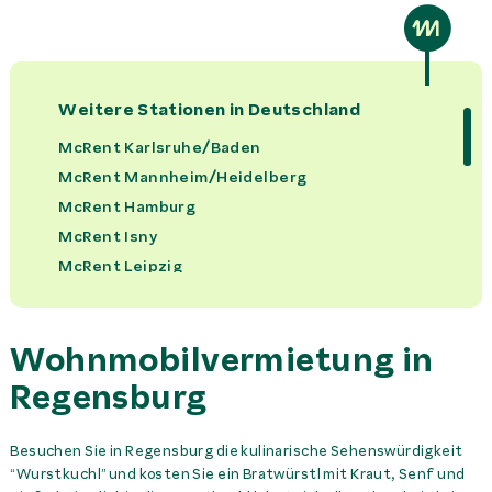
Bettset pro Person
59,00 €
Miete
Campingset
49,00 €
Miete
Weitere Stationen in
Deutschland
Fahrradträger
0,00 €
Miete
McRent Karlsruhe/Baden
McRent Mannheim/Heidelberg
Handtuchset pro Person
25,00 €
Miete
McRent Hamburg
McRent Isny
Haustiermitnahme
150,00 €
Miete
McRent Leipzig
McRent Frankfurt
Kindersitz
29,00 €
Miete
McRent Düsseldorf/Mülheim
Wohnmobilvermietung in
McRent Dortmund
Küchenset
49,00 €
Miete
McRent Köln/Bonn
Regensburg
McRent Rheinfelden
Schneeketten
85,00 €
Miete
McRent Wertheim
Besuchen Sie in Regensburg die kulinarische Sehenswürdigkeit
“Wurstkuchl” und kosten Sie ein Bratwürstl mit Kraut, Senf und
McRent Freiburg
Sitzerhöhung
16,00 €
Miete