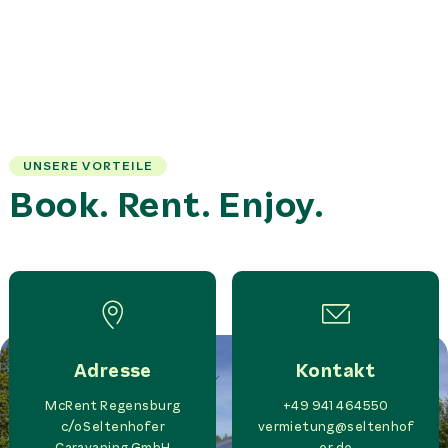
UNSERE VORTEILE
Book. Rent. Enjoy.
Adresse
Kontakt
McRent Regensburg
+49 941 464550
c/o
Seltenhofer
vermietung@seltenhof
Caravaning GmbH
er.de