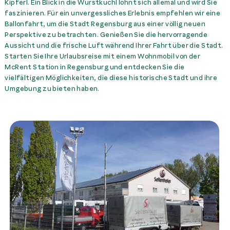
Kipferl. Ein Blick in die Wurstkuchl lohnt sich allemal und wird Sie
McRent Rheinland
faszinieren. Für ein unvergessliches Erlebnis empfehlen wir eine
Winterservice
99,00 €
Miete
McRent Ulm
Ballonfahrt, um die Stadt Regensburg aus einer völlig neuen
Perspektive zu betrachten. Genießen Sie die hervorragende
Aussicht und die frische Luft während Ihrer Fahrt über die Stadt.
Starten Sie Ihre Urlaubsreise mit einem Wohnmobil von der
McRent Station in Regensburg und entdecken Sie die
vielfältigen Möglichkeiten, die diese historische Stadt und ihre
Umgebung zu bieten haben.