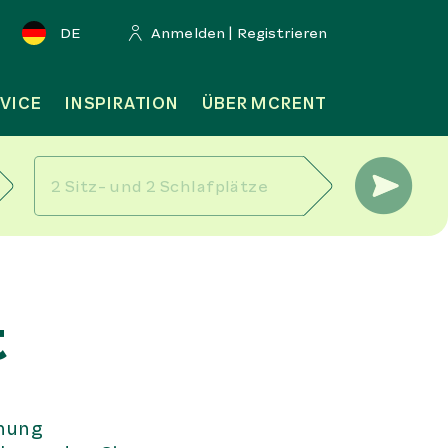
DE
Anmelden | Registrieren
VICE
INSPIRATION
ÜBER MCRENT
t
chung