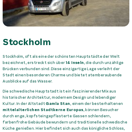
Stockholm
Stockholm, oft als eine der schönsten Hauptstädte der Welt
bezeichnet, erstreckt sich über
14 Inseln
, die durch unzählige
Brücken verbunden sind. Diese einzigartige Lage verleiht der
Stadt einen besonderen Charme und bietet atemberaubende
Ausblicke auf das Wasser.
Die schwedische Hauptstadt ist ein faszinierender Mix aus
historischer Architektur, modernem Design und lebendiger
Kultur. In der Altstadt
Gamla Stan
, einem der besterhaltenen
mittelalterlichen Stadtkerne Europas
, können Besucher
durch enge, kopfsteingepflasterte Gassen schlendern,
farbenfrohe Gebäude bewundern und traditionelle schwedische
Küche genießen. Hier befindet sich auch das königliche Schloss,