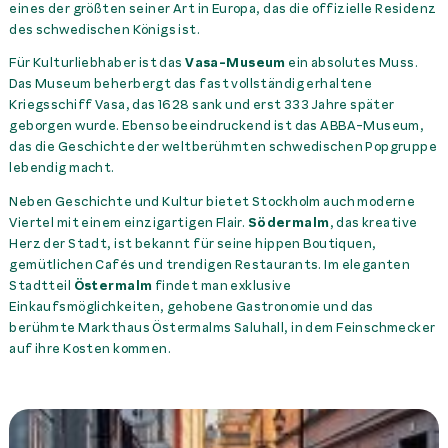
eines der größten seiner Art in Europa, das die offizielle Residenz
des schwedischen Königs ist.
Für Kulturliebhaber ist das
Vasa-Museum
ein absolutes Muss.
Das Museum beherbergt das fast vollständig erhaltene
Kriegsschiff Vasa, das 1628 sank und erst 333 Jahre später
geborgen wurde. Ebenso beeindruckend ist das ABBA-Museum,
das die Geschichte der weltberühmten schwedischen Popgruppe
lebendig macht.
Neben Geschichte und Kultur bietet Stockholm auch moderne
Viertel mit einem einzigartigen Flair.
Södermalm
, das kreative
Herz der Stadt, ist bekannt für seine hippen Boutiquen,
gemütlichen Cafés und trendigen Restaurants. Im eleganten
Stadtteil
Östermalm
findet man exklusive
Einkaufsmöglichkeiten, gehobene Gastronomie und das
berühmte Markthaus Östermalms Saluhall, in dem Feinschmecker
auf ihre Kosten kommen.