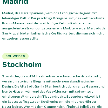
Madrid
Madrid, das Herz Spaniens, verbindet königliche Eleganz mit
lebendiger Kultur. Der prächtige Königspalast, das weltberühmte
Prado-Museum und der weitläufige Retiro-Park laden zu
ausgedehnten Erkundungstouren ein. Märkte wie der Mercado de
San Miguel bieten kulinarische Köstlichkeiten, die man sich nicht
entgehen lassen sollte.
SCHWEDEN
Stockholm
Stockholm, die auf 14 Inseln erbaute schwedische Hauptstadt,
vereint historische Eleganz mit modernem skandinavischem
Design. Die Altstadt Gamla Stan besticht durch enge Gassen und
bunte Häuser, während das Vasa-Museum mit seinem gut
erhaltenen Wikingerschiff beeindruckt. Besonders reizvoll ist
ein Bootsausflug zu den Schäreninseln, die mit unberührter
Natur locken. Wer mit dem Camper reist, findet Stellplätze, die