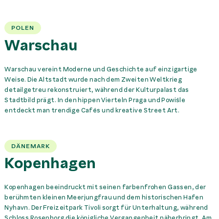
POLEN
Warschau
Warschau vereint Moderne und Geschichte auf einzigartige
Weise. Die Altstadt wurde nach dem Zweiten Weltkrieg
detailgetreu rekonstruiert, während der Kulturpalast das
Stadtbild prägt. In den hippen Vierteln Praga und Powiśle
entdeckt man trendige Cafés und kreative Street Art.
DÄNEMARK
Kopenhagen
Kopenhagen beeindruckt mit seinen farbenfrohen Gassen, der
berühmten kleinen Meerjungfrau und dem historischen Hafen
Nyhavn. Der Freizeitpark Tivoli sorgt für Unterhaltung, während
Schloss Rosenborg die königliche Vergangenheit näherbringt. Am