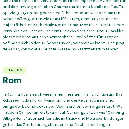
Die Stadt der Liebe, verzaubert mit ihrer imposanten Architektur
und dem unvergleichlichen Charme der kleinen Straßencafés. Ein
Spaziergang entlang der Seine führt vorbei an weltberühmten
Sehenswürdigkeiten wie dem Eiffelturm, dem Louvre und der
majestätischen Kathedrale Notre-Dame. Montmartre mit seinen
verwinkelten Gassen und dem Blick von der Sacré-Cœur-Basilika
bietet eine romantische Atmosphäre. Stellplätze für Camper
befinden sich in den Außenbezirken, beispielsweise im “Camping
de Paris”, von wo aus Shuttle-Busse ins Stadtzentrum fahren.
ITALIEN
Rom
In Rom fühlt man sich wie in einem riesigen Freilichtmuseum. Das
Kolosseum, das Forum Romanum und der Petersdom sind nur
einige der beeindruckenden Wahrzeichen der Ewigen Stadt. Wer
mit dem Camper anreist, kann auf Campingplätzen wie “Camping
Village Roma” übernachten, die mit Bus- und Metroverbindungen
gut an das Zentrum angebunden sind. Nach einem langen