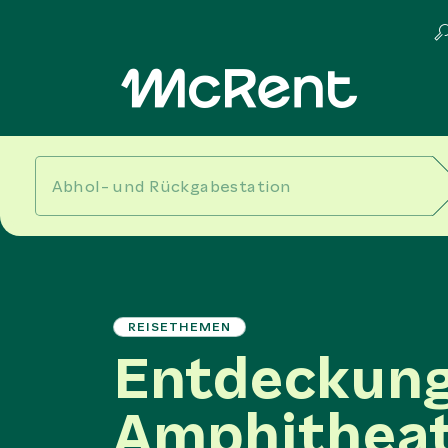
REISETHEMEN
Entdeckung
Amphitheat