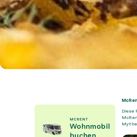
McRent
Diese 
McRent
MCRENT
Mythe
Wohnmobil
buchen