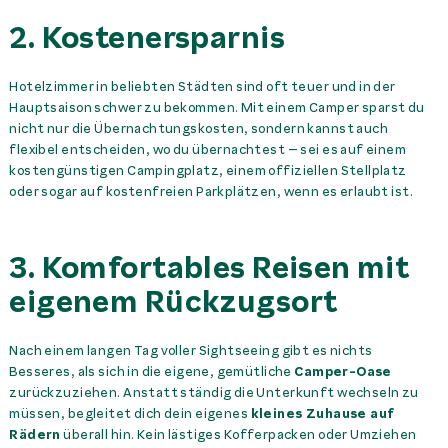
2. Kostenersparnis
Hotelzimmer in beliebten Städten sind oft teuer und in der
Hauptsaison schwer zu bekommen. Mit einem Camper sparst du
nicht nur die Übernachtungskosten, sondern kannst auch
flexibel entscheiden, wo du übernachtest – sei es auf einem
kostengünstigen Campingplatz, einem offiziellen Stellplatz
oder sogar auf kostenfreien Parkplätzen, wenn es erlaubt ist.
3. Komfortables Reisen mit
eigenem Rückzugsort
Nach einem langen Tag voller Sightseeing gibt es nichts
Besseres, als sich in die eigene, gemütliche
Camper-Oase
zurückzuziehen. Anstatt ständig die Unterkunft wechseln zu
müssen, begleitet dich dein eigenes
kleines Zuhause auf
Rädern
überall hin. Kein lästiges Kofferpacken oder Umziehen