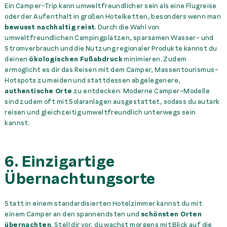
Ein Camper-Trip kann umweltfreundlicher sein als eine Flugreise
oder der Aufenthalt in großen Hotelketten, besonders wenn man
bewusst nachhaltig reist
. Durch die Wahl von
umweltfreundlichen Campingplätzen, sparsamen Wasser- und
Stromverbrauch und die Nutzung regionaler Produkte kannst du
deinen
ökologischen Fußabdruck
minimieren. Zudem
ermöglicht es dir das Reisen mit dem Camper, Massentourismus-
Hotspots zu meiden und stattdessen abgelegenere,
authentische Orte
zu entdecken. Moderne Camper-Modelle
sind zudem oft mit Solaranlagen ausgestattet, sodass du autark
reisen und gleichzeitig umweltfreundlich unterwegs sein
kannst.
6. Einzigartige
Übernachtungsorte
Statt in einem standardisierten Hotelzimmer kannst du mit
einem Camper an den spannendsten und
schönsten Orten
übernachten
. Stell dir vor, du wachst morgens mit Blick auf die