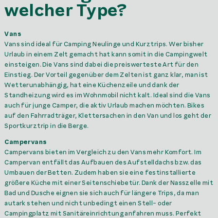
welcher Type?
Vans
Vans sind ideal für Camping Neulinge und Kurztrips. Wer bisher
Urlaub in einem Zelt gemacht hat kann somit in die Campingwelt
einsteigen. Die Vans sind dabei die preiswerteste Art für den
Einstieg. Der Vorteil gegenüber dem Zelten ist ganz klar, man ist
Wetterunabhängig, hat eine Küchenzeile und dank der
Standheizung wird es im Wohnmobil nicht kalt. Ideal sind die Vans
auch für junge Camper, die aktiv Urlaub machen möchten. Bikes
auf den Fahrradträger, Klettersachen in den Van und los geht der
Sportkurztrip in die Berge.
Campervans
Campervans bieten im Vergleich zu den Vans mehr Komfort. Im
Campervan entfällt das Aufbauen des Aufstelldachs bzw. das
Umbauen der Betten. Zudem haben sie eine festinstallierte
größere Küche mit einer Seitenschiebetür. Dank der Nasszelle mit
Bad und Dusche eignen sie sich auch für längere Trips, da man
autark stehen und nicht unbedingt einen Stell- oder
Campingplatz mit Sanitäreinrichtung anfahren muss. Perfekt