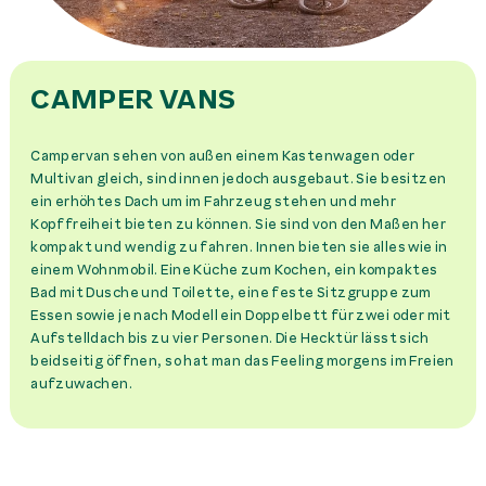
CAMPER VANS
Campervan sehen von außen einem Kastenwagen oder
Multivan gleich, sind innen jedoch ausgebaut. Sie besitzen
ein erhöhtes Dach um im Fahrzeug stehen und mehr
Kopffreiheit bieten zu können. Sie sind von den Maßen her
kompakt und wendig zu fahren. Innen bieten sie alles wie in
einem Wohnmobil. Eine Küche zum Kochen, ein kompaktes
Bad mit Dusche und Toilette, eine feste Sitzgruppe zum
Essen sowie je nach Modell ein Doppelbett für zwei oder mit
Aufstelldach bis zu vier Personen. Die Hecktür lässt sich
beidseitig öffnen, so hat man das Feeling morgens im Freien
aufzuwachen.